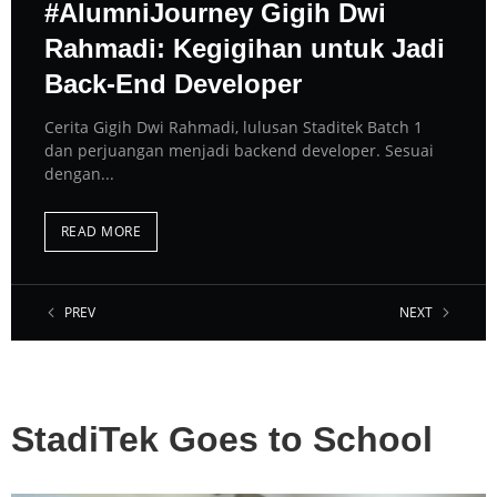
#AlumniJourney Gigih Dwi
Rahmadi: Kegigihan untuk Jadi
Back-End Developer
Cerita Gigih Dwi Rahmadi, lulusan Staditek Batch 1
dan perjuangan menjadi backend developer. Sesuai
dengan...
READ MORE
PREV
NEXT
StadiTek Goes to School