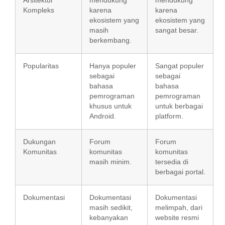
Arsitektur
mendukung
mendukung
Kompleks
karena
karena
ekosistem yang
ekosistem yang
masih
sangat besar.
berkembang.
Popularitas
Hanya populer
Sangat populer
sebagai
sebagai
bahasa
bahasa
pemrograman
pemrograman
khusus untuk
untuk berbagai
Android.
platform.
Dukungan
Forum
Forum
Komunitas
komunitas
komunitas
masih minim.
tersedia di
berbagai portal.
Dokumentasi
Dokumentasi
Dokumentasi
masih sedikit,
melimpah, dari
kebanyakan
website resmi