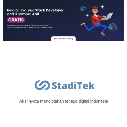
Aksi nyata menciptakan tenaga digital Indonesia