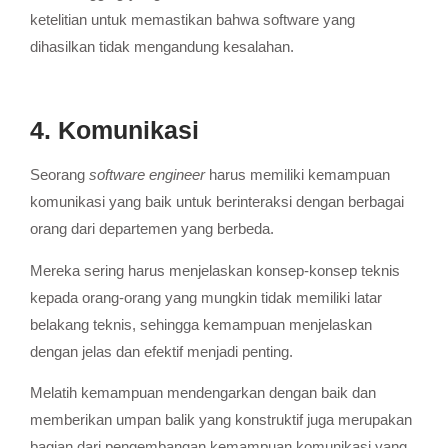
ketelitian untuk memastikan bahwa software yang
dihasilkan tidak mengandung kesalahan.
4. Komunikasi
Seorang
software engineer
harus memiliki kemampuan
komunikasi yang baik untuk berinteraksi dengan berbagai
orang dari departemen yang berbeda.
Mereka sering harus menjelaskan konsep-konsep teknis
kepada orang-orang yang mungkin tidak memiliki latar
belakang teknis, sehingga kemampuan menjelaskan
dengan jelas dan efektif menjadi penting.
Melatih kemampuan mendengarkan dengan baik dan
memberikan umpan balik yang konstruktif juga merupakan
bagian dari pengembangan kemampuan komunikasi yang