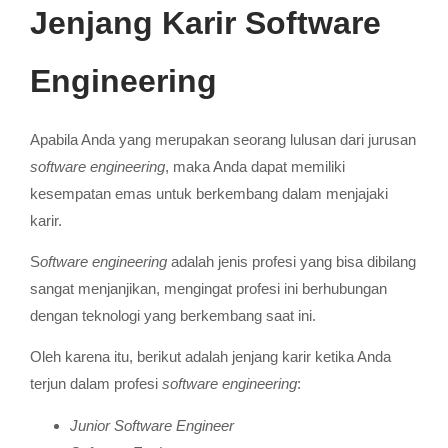
Jenjang Karir Software
Engineering
Apabila Anda yang merupakan seorang lulusan dari jurusan
software engineering
, maka Anda dapat memiliki
kesempatan emas untuk berkembang dalam menjajaki
karir.
S
oftware engineering
adalah jenis profesi yang bisa dibilang
sangat menjanjikan, mengingat profesi ini berhubungan
dengan teknologi yang berkembang saat ini.
Oleh karena itu, berikut adalah jenjang karir ketika Anda
terjun dalam profesi
software engineering
:
Junior Software Engineer