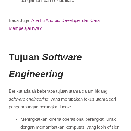
pengiriman, dan fleksibilitas.
Baca Juga:
Apa Itu Android Developer dan Cara
Mempelajarinya?
Tujuan
Software
Engineering
Berikut adalah beberapa tujuan utama dalam bidang
software engineering
, yang merupakan fokus utama dari
pengembangan perangkat lunak:
Meningkatkan kinerja operasional perangkat lunak
dengan memanfaatkan komputasi yang lebih efisien