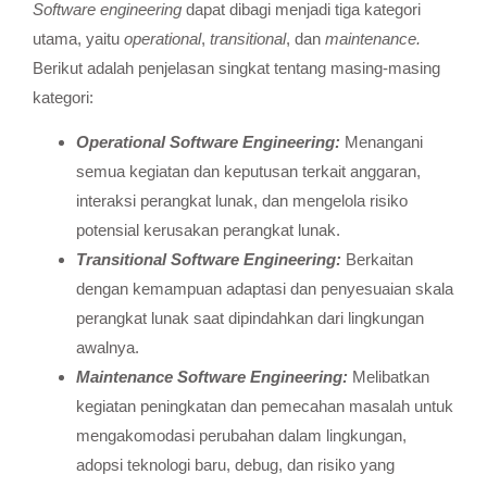
Software engineering
dapat dibagi menjadi tiga kategori
utama, yaitu
operational
,
transitional
, dan
maintenance.
Berikut adalah penjelasan singkat tentang masing-masing
kategori:
Operational Software Engineering:
Menangani
semua kegiatan dan keputusan terkait anggaran,
interaksi perangkat lunak, dan mengelola risiko
potensial kerusakan perangkat lunak.
Transitional Software Engineering:
Berkaitan
dengan kemampuan adaptasi dan penyesuaian skala
perangkat lunak saat dipindahkan dari lingkungan
awalnya.
Maintenance Software Engineering:
Melibatkan
kegiatan peningkatan dan pemecahan masalah untuk
mengakomodasi perubahan dalam lingkungan,
adopsi teknologi baru, debug, dan risiko yang