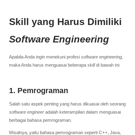
Skill yang Harus Dimiliki
Software Engineering
Apabila Anda ingin menekuni profesi
software engineering,
maka Anda harus menguasai beberapa
skill
di bawah ini:
1. Pemrograman
Salah satu aspek penting yang harus dikuasai oleh seorang
software engineer
adalah keterampilan dalam menguasai
berbagai bahasa pemrograman.
Misalnya, yaitu bahasa pemrograman seperti C++, Java,