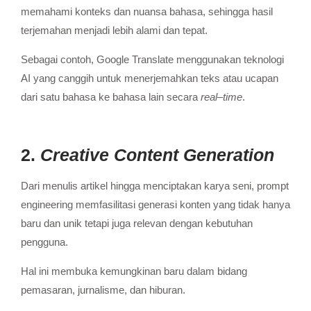
memahami konteks dan nuansa bahasa, sehingga hasil
terjemahan menjadi lebih alami dan tepat.
Sebagai contoh, Google Translate menggunakan teknologi
AI yang canggih untuk menerjemahkan teks atau ucapan
dari satu bahasa ke bahasa lain secara
real
–
time
.
2.
Creative Content Generation
Dari menulis artikel hingga menciptakan karya seni, prompt
engineering memfasilitasi generasi konten yang tidak hanya
baru dan unik tetapi juga relevan dengan kebutuhan
pengguna.
Hal ini membuka kemungkinan baru dalam bidang
pemasaran, jurnalisme, dan hiburan.