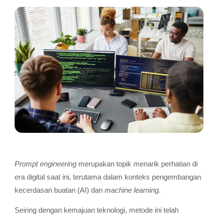
Prompt engineering
merupakan topik menarik perhatian di
era digital saat ini, terutama dalam konteks pengembangan
kecerdasan buatan (AI) dan
machine learning
.
Seiring dengan kemajuan teknologi, metode ini telah