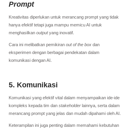
Prompt
Kreativitas diperlukan untuk merancang prompt yang tidak
hanya efektif tetapi juga mampu memicu AI untuk
menghasilkan
output
yang inovatif.
Cara ini melibatkan pemikiran
out of the box
dan
eksperimen dengan berbagai pendekatan dalam
komunikasi dengan AI.
5. Komunikasi
Komunikasi yang efektif vital dalam menyampaikan ide-ide
kompleks kepada tim dan
stakeholder
lainnya, serta dalam
merancang prompt yang jelas dan mudah dipahami oleh AI.
Keterampilan ini juga penting dalam memahami kebutuhan