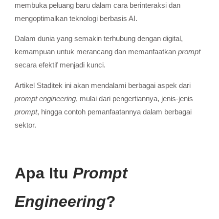
membuka peluang baru dalam cara berinteraksi dan
mengoptimalkan teknologi berbasis AI.
Dalam dunia yang semakin terhubung dengan digital,
kemampuan untuk merancang dan memanfaatkan
prompt
secara efektif menjadi kunci.
Artikel Staditek ini akan mendalami berbagai aspek dari
prompt engineering
, mulai dari pengertiannya, jenis-jenis
prompt
, hingga contoh pemanfaatannya dalam berbagai
sektor.
Apa Itu
Prompt
Engineering
?