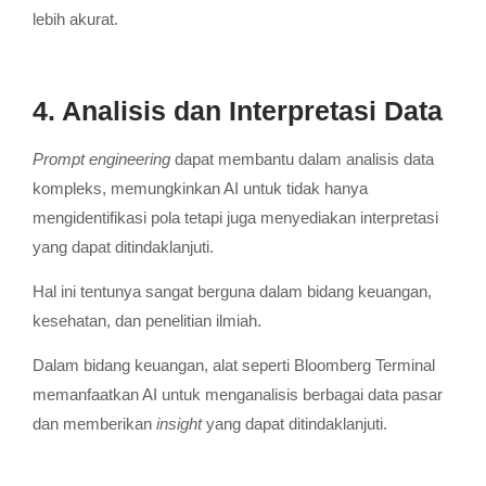
lebih akurat.
4. Analisis dan Interpretasi Data
Prompt engineering
dapat membantu dalam analisis data
kompleks, memungkinkan AI untuk tidak hanya
mengidentifikasi pola tetapi juga menyediakan interpretasi
yang dapat ditindaklanjuti.
Hal ini tentunya sangat berguna dalam bidang keuangan,
kesehatan, dan penelitian ilmiah.
Dalam bidang keuangan, alat seperti Bloomberg Terminal
memanfaatkan AI untuk menganalisis berbagai data pasar
dan memberikan
insight
yang dapat ditindaklanjuti.