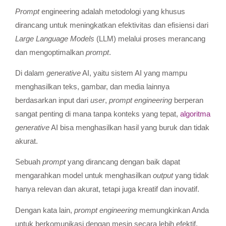
Prompt
engineering adalah metodologi yang khusus
dirancang untuk meningkatkan efektivitas dan efisiensi dari
Large Language Models
(LLM) melalui proses merancang
dan mengoptimalkan
prompt
.
Di dalam
generative
AI, yaitu sistem AI yang mampu
menghasilkan teks, gambar, dan media lainnya
berdasarkan input dari
user
,
prompt engineering
berperan
sangat penting di mana tanpa konteks yang tepat,
algoritma
generative
AI bisa menghasilkan hasil yang buruk dan tidak
akurat.
Sebuah
prompt
yang dirancang dengan baik dapat
mengarahkan model untuk menghasilkan
output
yang tidak
hanya relevan dan akurat, tetapi juga kreatif dan inovatif.
Dengan kata lain,
prompt engineering
memungkinkan Anda
untuk berkomunikasi dengan mesin secara lebih efektif.