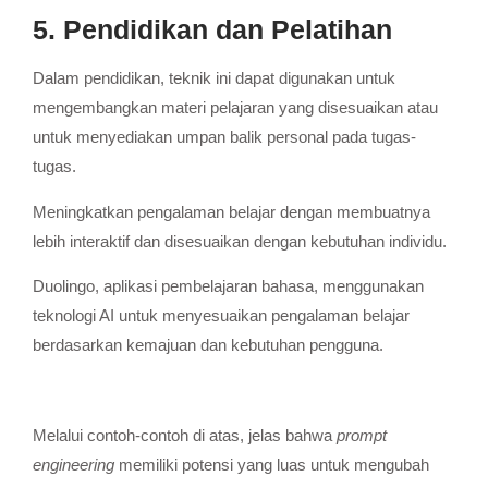
5. Pendidikan dan Pelatihan
Dalam pendidikan, teknik ini dapat digunakan untuk
mengembangkan materi pelajaran yang disesuaikan atau
untuk menyediakan umpan balik personal pada tugas-
tugas.
Meningkatkan pengalaman belajar dengan membuatnya
lebih interaktif dan disesuaikan dengan kebutuhan individu.
Duolingo, aplikasi pembelajaran bahasa, menggunakan
teknologi AI untuk menyesuaikan pengalaman belajar
berdasarkan kemajuan dan kebutuhan pengguna.
Melalui contoh-contoh di atas, jelas bahwa
prompt
engineering
memiliki potensi yang luas untuk mengubah