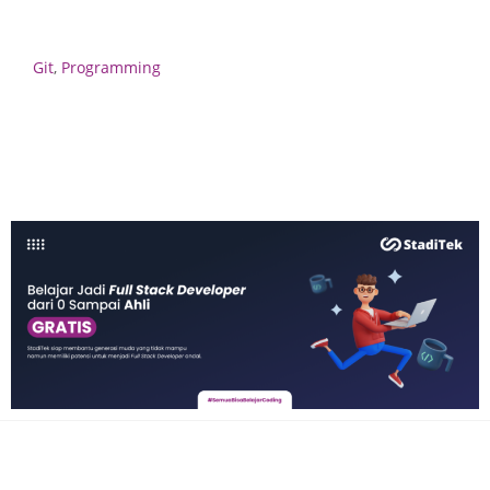
Git
,
Programming