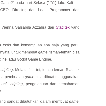
e?” pada hari Selasa (17/1) lalu. Kali ini,
g CEO, Director, dan Lead Programmer dari
 Vienna Salsabila Azzahra dari
Staditek
yang
is
tools
dan kemampuan apa saja yang perlu
ernyata, untuk membuat
game
, teman-teman bisa
ngine, atau Godot Game Engine.
scripting
. Melalui fitur ini, teman-teman Staditek
ada pembuatan
game
bisa dibuat menggunakan
sual scripting
, pengetahuan dan pemahaman
n.
ng sangat dibutuhkan dalam membuat
game
.