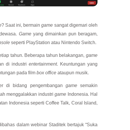
e
? Saat ini, bermain
game
sangat digemari oleh
g dewasa.
Game
yang dimainkan pun beragam,
nsole
seperti PlayStation atau Nintendo Switch.
etiap tahun. Beberapa tahun belakangan,
game
n di industri
entertainment
. Keuntungan yang
ntungan pada film
box office
ataupun musik.
rier di bidang pengembangan
game
semakin
dah menggalakkan industri
game
Indonesia. Hal
tan Indonesia seperti Coffee Talk, Coral Island,
dibahas dalam webinar Staditek bertajuk “Suka