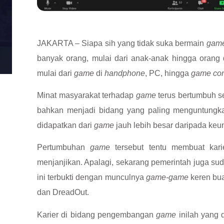
JAKARTA – Siapa sih yang tidak suka bermain
gam
banyak orang, mulai dari anak-anak hingga oran
mulai dari
game
di
handphone
, PC, hingga
game co
Minat masyarakat terhadap
game
terus bertumbuh s
bahkan menjadi bidang yang paling menguntungka
didapatkan dari
game
jauh lebih besar daripada keu
Pertumbuhan
game
tersebut tentu membuat ka
menjanjikan. Apalagi, sekarang pemerintah juga su
ini terbukti dengan munculnya
game-game
keren bua
dan DreadOut.
Karier di bidang pengembangan
game
inilah yang 