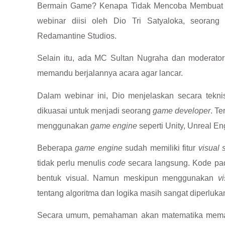
Bermain Game? Kenapa Tidak Mencoba Membuat Gam
webinar diisi oleh Dio Tri Satyaloka, seoran
Redamantine Studios.
Selain itu, ada MC Sultan Nugraha dan moderator
memandu berjalannya acara agar lancar.
Dalam webinar ini, Dio menjelaskan secara tekn
dikuasai untuk menjadi seorang
game developer
. T
menggunakan
game engine
seperti Unity, Unreal E
Beberapa
game engine
sudah memiliki fitur
visual 
tidak perlu menulis
code
secara langsung. Kode p
bentuk visual. Namun meskipun menggunakan
vi
tentang algoritma dan logika masih sangat diperluka
Secara umum, pemahaman akan matematika mema