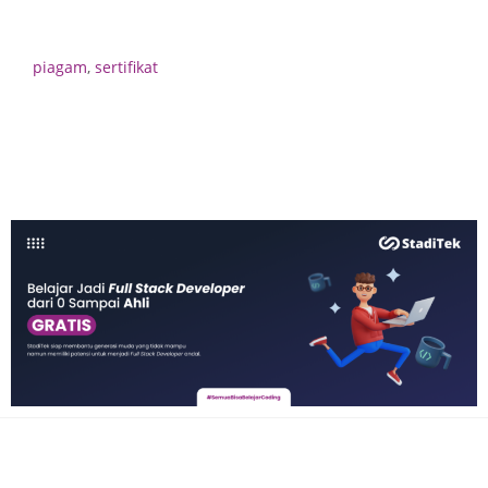
piagam
,
sertifikat